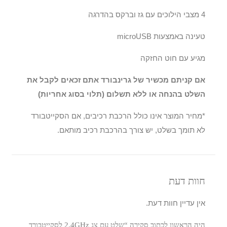
4 מצבי הילוכים עם גז וברקס בהדרגה
טעינה באמצעות microUSB
מגיע עם חוט החזקה
אם קניתם מכשיר של גרינבורד אתם זכאים לקבל את
השלט בהנחה או ללא תשלום (תלוי בסוג אחריות)
*מחיר המוצר אינו כולל הרכבת רכיבים, אם הסקייטבורד
לא תומך בשלט, יש צורך בהרכבת רכיב מותאם.
חוות דעת
אין עדיין חוות דעת.
היה הראשון לכתוב סקירה “שלט עם צג 2.4GHz לסקייטבורד